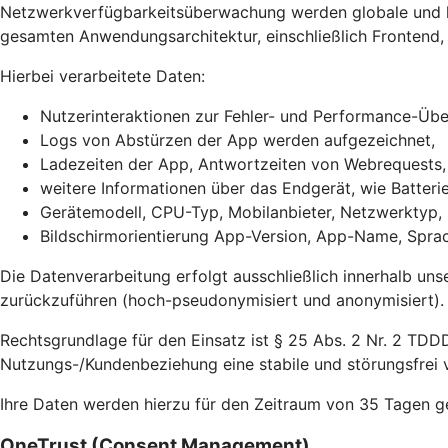
Netzwerkverfügbarkeitsüberwachung werden globale und lok
gesamten Anwendungsarchitektur, einschließlich Frontend, 
Hierbei verarbeitete Daten:
Nutzerinteraktionen zur Fehler- und Performance-Ü
Logs von Abstürzen der App werden aufgezeichnet,
Ladezeiten der App, Antwortzeiten von Webrequests
weitere Informationen über das Endgerät, wie Batter
Gerätemodell, CPU-Typ, Mobilanbieter, Netzwerktyp,
Bildschirmorientierung App-Version, App-Name, Sprac
Die Datenverarbeitung erfolgt ausschließlich innerhalb uns
zurückzuführen (hoch-pseudonymisiert und anonymisiert).
Rechtsgrundlage für den Einsatz ist § 25 Abs. 2 Nr. 2 TDDD
Nutzungs-/Kundenbeziehung eine stabile und störungsfrei v
Ihre Daten werden hierzu für den Zeitraum von 35 Tagen g
OneTrust (Consent Management)