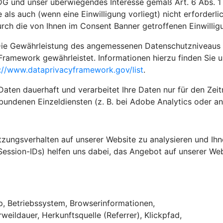
G und unser überwiegendes Interesse gemäß Art. 6 Abs. 1 li
 als auch (wenn eine Einwilligung vorliegt) nicht erforderl
rch die von Ihnen im Consent Banner getroffenen Einwilli
ie Gewährleistung des angemessenen Datenschutzniveaus in 
Framework gewährleistet. Informationen hierzu finden Sie 
://www.dataprivacyframework.gov/list
.
en dauerhaft und verarbeitet Ihre Daten nur für den Zeitra
bundenen Einzeldiensten (z. B. bei Adobe Analytics oder an
ungsverhalten auf unserer Website zu analysieren und Ihne
 Session-IDs) helfen uns dabei, das Angebot auf unserer Web
yp, Betriebssystem, Browserinformationen,
weildauer, Herkunftsquelle (Referrer), Klickpfad,