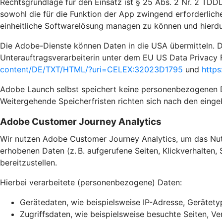
Rechtsgrundlage für den Einsatz ist § 25 Abs. 2 Nr. 2 TDDD
sowohl die für die Funktion der App zwingend erforderliche
einheitliche Softwarelösung managen zu können und hierdu
Die Adobe-Dienste können Daten in die USA übermitteln. D
Unterauftragsverarbeiterin unter dem EU US Data Privacy 
content/DE/TXT/HTML/?uri=CELEX:32023D1795
und
https
Adobe Launch selbst speichert keine personenbezogenen Dat
Weitergehende Speicherfristen richten sich nach den einge
Adobe Customer Journey Analytics
Wir nutzen Adobe Customer Journey Analytics, um das Nutz
erhobenen Daten (z. B. aufgerufene Seiten, Klickverhalten,
bereitzustellen.
Hierbei verarbeitete (personenbezogene) Daten:
Gerätedaten, wie beispielsweise IP-Adresse, Gerätet
Zugriffsdaten, wie beispielsweise besuchte Seiten, Ver