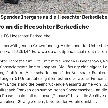
Spendenübergabe an die Heeschter Berkediebe
uro an die Heeschter Berkediebe
die FG Heeschter Berkediebe
 überwältigenden Crowdfunding-Aktion und der Unterstützu
me von 16.361,44 Euro wurde das Spendenziel nicht nur erre
ünfte Jahreszeit im Ort – mit mitreißenden Bühnenshows, k
Bühnenelemente immer knapper. Die Lösung: eine eigene Lag
ng-Plattform „Viele schaffen mehr“ der Volksbank Franken
ungen. 51 Unterstützer griffen tief in die Tasche, Firmen u
. Am Ende stand die beeindruckende Gesamtsumme von 16.36
Volksbank Franken den symbolischen Spendenscheck an die 
en Phase – bald soll das neue „Zuhause“ für all die Schätze
 an einem Strang ziehen“, betonte der Verein dankbar.