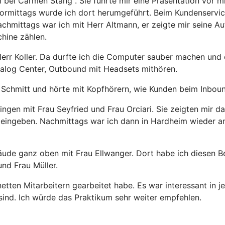
ei Carmen Stang . Sie führte mir eine Präsentation vor mi
ormittags wurde ich dort herumgeführt. Beim Kundenservic
mittags war ich mit Herr Altmann, er zeigte mir seine Auf
hine zählen.
 Herr Koller. Da durfte ich die Computer sauber machen un
alog Center, Outbound mit Headsets mithören.
Schmitt und hörte mit Kopfhörern, wie Kunden beim Inbou
ngen mit Frau Seyfried und Frau Orciari. Sie zeigten mir 
ingeben. Nachmittags war ich dann in Hardheim wieder am 
ude ganz oben mit Frau Ellwanger. Dort habe ich diesen B
nd Frau Müller.
netten Mitarbeitern gearbeitet habe. Es war interessant i
ind. Ich würde das Praktikum sehr weiter empfehlen.