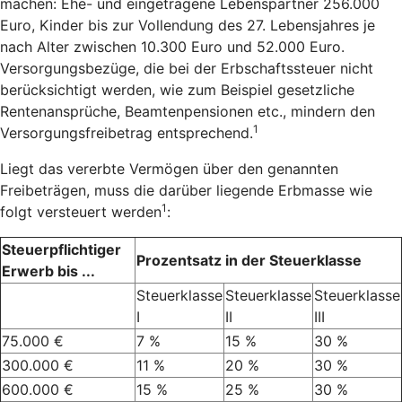
machen: Ehe- und eingetragene Lebenspartner 256.000
Euro, Kinder bis zur Vollendung des 27. Lebensjahres je
nach Alter zwischen 10.300 Euro und 52.000 Euro.
Versorgungsbezüge, die bei der Erbschaftssteuer nicht
berücksichtigt werden, wie zum Beispiel gesetzliche
Rentenansprüche, Beamtenpensionen etc., mindern den
1
Versorgungsfreibetrag entsprechend.
Liegt das vererbte Vermögen über den genannten
Freibeträgen, muss die darüber liegende Erbmasse wie
1
folgt versteuert werden
:
Steuerpflichtiger
Prozentsatz in der Steuerklasse
Erwerb bis ...
Steuerklasse
Steuerklasse
Steuerklasse
I
II
III
75.000 €
7 %
15 %
30 %
300.000 €
11 %
20 %
30 %
600.000 €
15 %
25 %
30 %