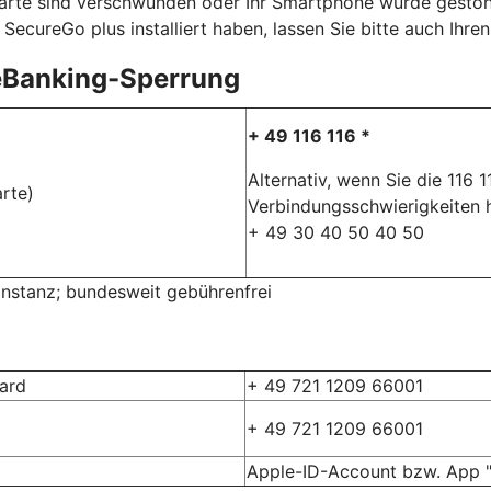
karte sind verschwunden oder Ihr Smartphone wurde gestohle
SecureGo plus installiert haben, lassen Sie bitte auch Ihr
eBanking-Sperrung
+ 49 116 116 *
Alternativ, wenn Sie die 116 
rte)
Verbindungsschwierigkeiten 
+ 49 30 40 50 40 50
rinstanz; bundesweit gebührenfrei
card
+ 49 721 1209 66001
+ 49 721 1209 66001
Apple-ID-Account bzw. App "