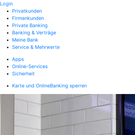
Login
Privatkunden
Firmenkunden
Private Banking
Banking & Verträge
Meine Bank
Service & Mehrwerte
Apps
Online-Services
Sicherheit
Karte und OnlineBanking sperren